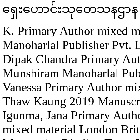
ရှေးဟောင်းသုတေသနဌာန
K.
Primary Author
mixed ma
Manoharlal Publisher Pvt. L
Dipak Chandra
Primary Au
Munshiram Manoharlal Publ
Vanessa
Primary Author
mi
Thaw Kaung
2019
Manuscri
Igunma, Jana
Primary Auth
mixed material
London
Bri