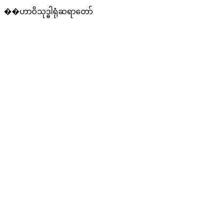
��ဟာဝိသုဒ္ဓါရုံဆရာတော်