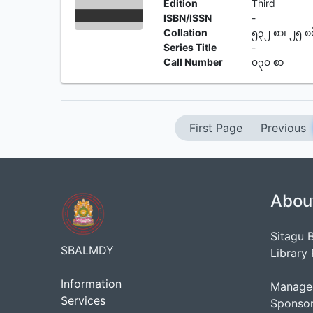
Edition
Third
ISBN/ISSN
-
Collation
၅၃၂ စာ၊ ၂၅ စ
Series Title
-
Call Number
၀၃၀ စာ
First Page
Previous
Abou
Sitagu 
SBALMDY
Library 
Information
Manage
Services
Sponso