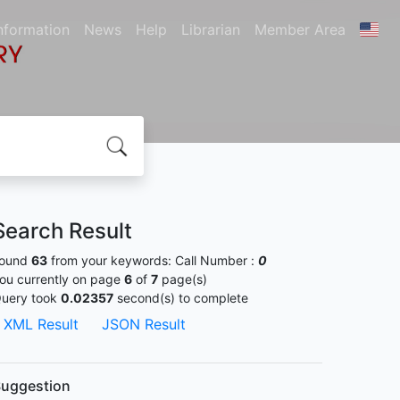
nformation
News
Help
Librarian
Member Area
Search Result
ound
63
from your keywords:
Call Number :
0
ou currently on page
6
of
7
page(s)
uery took
0.02357
second(s) to complete
XML Result
JSON Result
uggestion