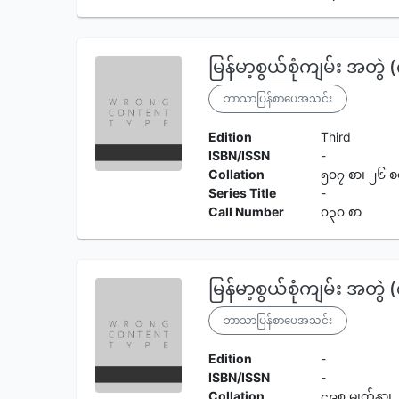
မြန်မာ့စွယ်စုံကျမ်း အတွဲ 
ဘာသာပြန်စာပေအသင်း
Edition
Third
ISBN/ISSN
-
Collation
၅၀၇ စာ၊ ၂၆ စ
Series Title
-
Call Number
၀၃၀ စာ
မြန်မာ့စွယ်စုံကျမ်း အတွဲ 
ဘာသာပြန်စာပေအသင်း
Edition
-
ISBN/ISSN
-
Collation
၄၉၈ မျက်နှာ၊ 