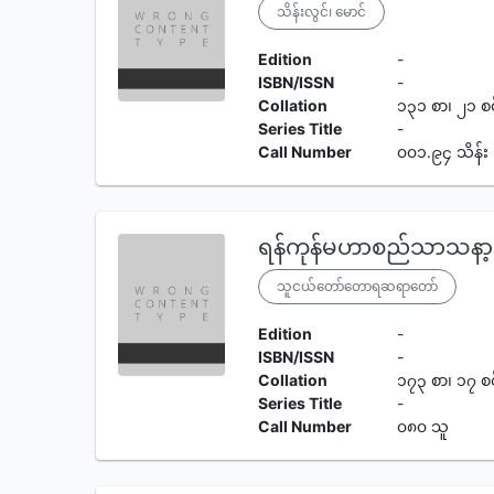
သိန်းလွင်၊ မောင်
Edition
-
ISBN/ISSN
-
Collation
၁၃၁ စာ၊ ၂၁ စ
Series Title
-
Call Number
၀၀၁.၉၄ သိန်း
ရန်ကုန်မဟာစည်သာသနာ
သူငယ်တော်တောရဆရာတော်
Edition
-
ISBN/ISSN
-
Collation
၁၇၃ စာ၊ ၁၇ စ
Series Title
-
Call Number
၀၈၀ သူ