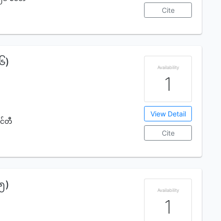
Cite
(၆)
Availability
1
View Detail
င်တီ
Cite
(၅)
Availability
1