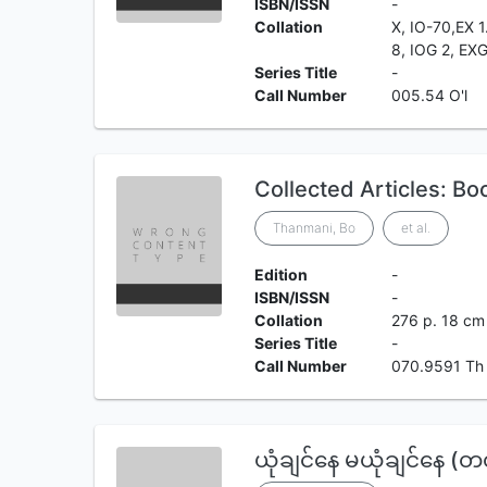
ISBN/ISSN
-
Collation
X, IO-70,EX 
8, IOG 2, EXG
Series Title
-
Call Number
005.54 O'l
Collected Articles: Bo
Thanmani, Bo
et al.
Edition
-
ISBN/ISSN
-
Collation
276 p. 18 cm
Series Title
-
Call Number
070.9591 Th
ယုံချင်နေ မယုံချင်န