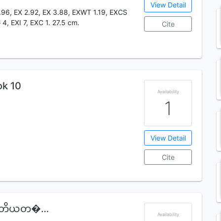
View Detail
1.96, EX 2.92, EX 3.88, EXWT 1.19, EXCS
 4, EXI 7, EXC 1. 27.5 cm.
Cite
ok 10
Availability
1
View Detail
Cite
ေ (တတိယတ�…
Availability