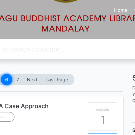
Home
I
6
7
Next
Last Page
F
Y
Q
 A Case Approach
Availability
1
inda I.
S