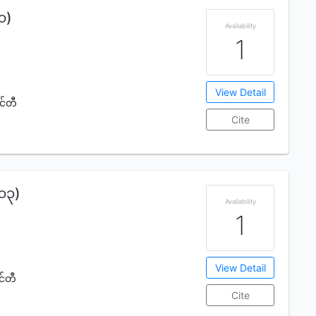
(၁)
Availability
1
View Detail
င်တီ
Cite
(၁၃)
Availability
1
View Detail
င်တီ
Cite