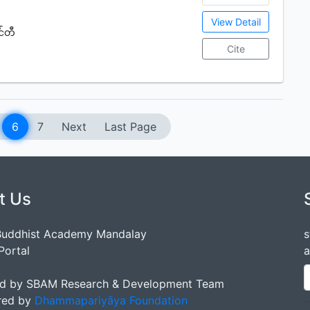
View Detail
င်တီ
Cite
6
7
Next
Last Page
t Us
Buddhist Academy Mandalay
s
Portal
a
d by SBAM Research & Development Team
red by
Dhammapariyāya Foundation