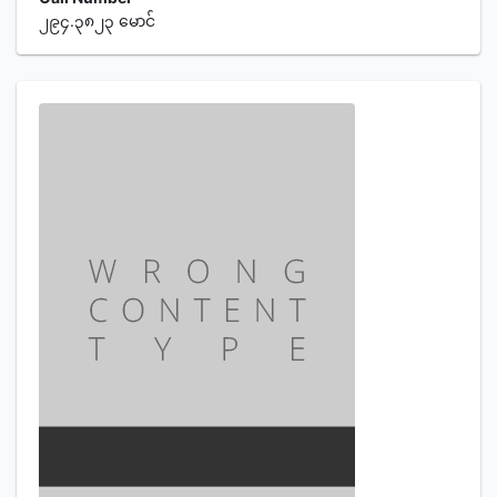
၂၉၄.၃၈၂၃ မောင်