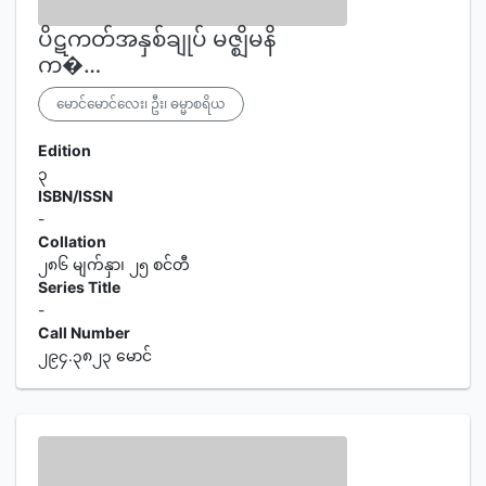
ပိဋကတ်အနှစ်ချုပ် မဇ္ဈိမနိ
က�…
မောင်မောင်လေး၊ ဦး၊ ဓမ္မာစရိယ
Edition
၃
ISBN/ISSN
-
Collation
၂၈၆ မျက်နှာ၊ ၂၅ စင်တီ
Series Title
-
Call Number
၂၉၄.၃၈၂၃ မောင်