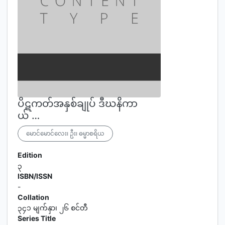
ပိဋကတ်အနှစ်ချုပ် ဒီဃနိကာ
ယ် …
မောင်မောင်လေး၊ ဦး၊ ဓမ္မာစရိယ
Edition
၃
ISBN/ISSN
-
Collation
၃၄၁ မျက်နှာ၊ ၂၆ စင်တီ
Series Title