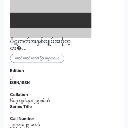
ပိဋကတ်အနှစ်ချုပ်အင်္ဂုတ္
တ�…
မောင်မောင်လေး၊ ဦး၊ ဓမ္မာစရိယ
Edition
၂
ISBN/ISSN
-
Collation
၆၀၇ မျက်နှာ၊ ၂၅ စင်တီ
Series Title
-
Call Number
၂၉၄.၃၈၂၃ မောင်