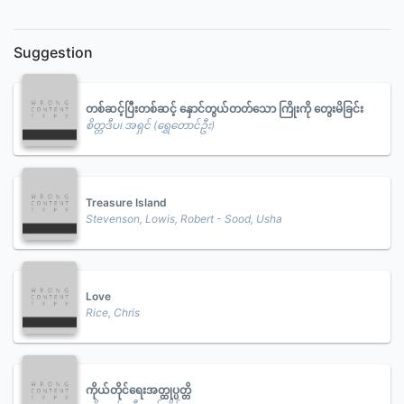
Suggestion
တစ်ဆင့်ပြီးတစ်ဆင့် နှောင်တွယ်တတ်သော ကြိုးကို တွေးမိခြင်း
စိတ္တဒီပ၊ အရှင် (ရွှေတောင်ဦး)
Treasure Island
Stevenson, Lowis, Robert - Sood, Usha
Love
Rice, Chris
ကိုယ်တိုင်ရေးအတ္ထုပ္ပတ္တိ