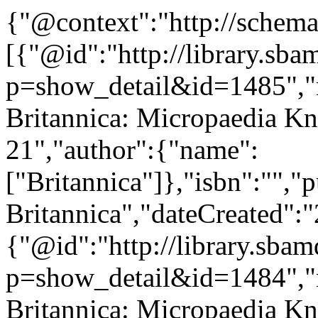
{"@context":"http://schem
[{"@id":"http://library.sb
p=show_detail&id=1485","
Britannica: Micropaedia K
21","author":{"name":
["Britannica"]},"isbn":"","
Britannica","dateCreated":
{"@id":"http://library.sba
p=show_detail&id=1484","
Britannica: Micropaedia Kn