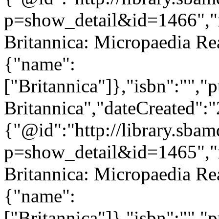
p=show_detail&id=1466","
Britannica: Micropaedia Re
{"name":
["Britannica"]},"isbn":"","
Britannica","dateCreated":
{"@id":"http://library.sba
p=show_detail&id=1465","
Britannica: Micropaedia Re
{"name":
["Britannica"]},"isbn":"","