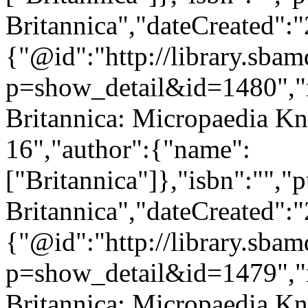
Britannica","dateCreated":
{"@id":"http://library.sba
p=show_detail&id=1480","
Britannica: Micropaedia K
16","author":{"name":
["Britannica"]},"isbn":"","
Britannica","dateCreated":
{"@id":"http://library.sba
p=show_detail&id=1479","
Britannica: Micropaedia Kn