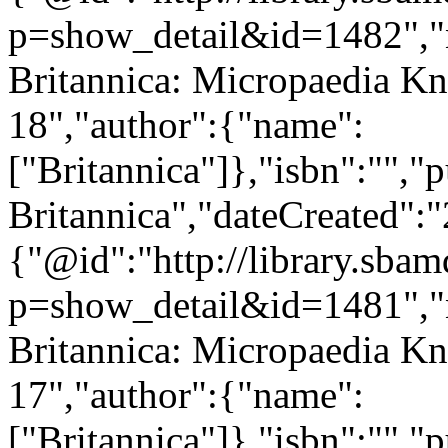
p=show_detail&id=1482","
Britannica: Micropaedia Kn
18","author":{"name":
["Britannica"]},"isbn":"","
Britannica","dateCreated":
{"@id":"http://library.sba
p=show_detail&id=1481","
Britannica: Micropaedia Kn
17","author":{"name":
["Britannica"]},"isbn":"","