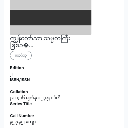
ကျွန်တော်သာ သမ္မတကြီး
ဖြစ်ခ�…
ကျော်သူ
Edition
၂
ISBN/ISSN
-
Collation
ည၊ ၄၁၆ မျက်နှာ၊ ၂၃.၅ စင်တီ
Series Title
-
Call Number
၉၂၇.၉၂ ကျော်