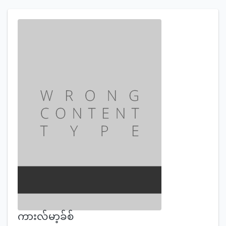
ကားလ်မာ့ခ်စ်