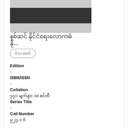
နစ်ဆင် နိုင်ငံရေးလောကဓံ
နို…
ဝံသ၊ မောင်
Edition
-
ISBN/ISSN
-
Collation
၃၇၁ မျက်နှာ၊ ၁၈ စင်တီ
Series Title
-
Call Number
၉၂၃.၁ ဝံ