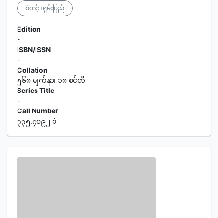
စံတင့် (ရှမ်းပြည်
Edition
-
ISBN/ISSN
-
Collation
၅၆၈ မျက်နှာ၊ ၁၈ စင်တီ
Series Title
-
Call Number
၃၃၅.၄၀၉၂ စံ