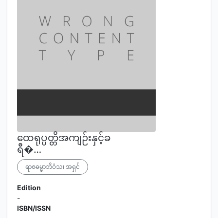
ထေရုပ္ပတ္တိအကျဉ်းနှင့်ခ
ရီ�…
ရာဇဓမ္မာဘိဝံသ၊ အရှင်
Edition
-
ISBN/ISSN