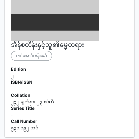
အိန်စတိန်းနှင့်သူ၏ဓမ္မတရား
တင်အောင်၊ ဗန်းမော်
Edition
၂
ISBN/ISSN
-
Collation
၂၄၂ မျက်နှာ၊ ၂၃ စင်တီ
Series Title
-
Call Number
၅၃၀.၀၉၂ တင်