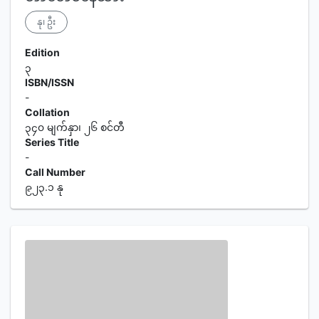
နု၊ ဦး
Edition
၃
ISBN/ISSN
-
Collation
၃၄၀ မျက်နှာ၊ ၂၆ စင်တီ
Series Title
-
Call Number
၉၂၃.၁ နု