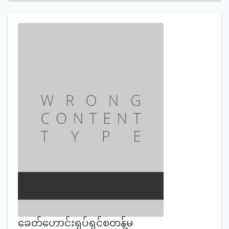
ခေတ်ဟောင်းရုပ်ရှင်စတန့်မ