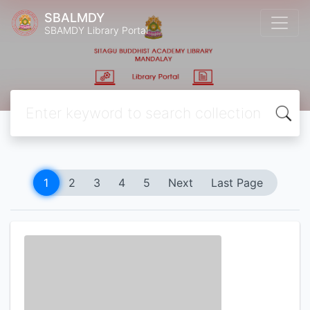
SBALMDY
SBAMDY Library Portal
1
2
3
4
5
Next
Last Page