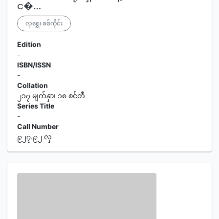
င�…
လှရွှေ၊ စစ်ကိုင်း
Edition
-
ISBN/ISSN
-
Collation
၂၁၇ မျက်နှာ၊ ၁၈ စင်တီ
Series Title
-
Call Number
၉၂၇.၉၂ လှ