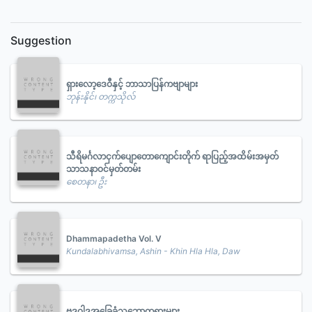
Suggestion
ရှားလော့ဒေဝီနှင့် ဘာသာပြန်ကဗျာများ
ဘုန်းနိုင်၊ တက္ကသိုလ်
သီရိမင်္ဂလာငှက်ပျောတောကျောင်းတိုက် ရာပြည့်အထိမ်းအမှတ်
သာသနာဝင်မှတ်တမ်း
စေတနာ၊ ဦး
Dhammapadetha Vol. V
Kundalabhivamsa, Ashin - Khin Hla Hla, Daw
ဗုဒ္ဓဝါဒအခြေခံသဘောတရားများ