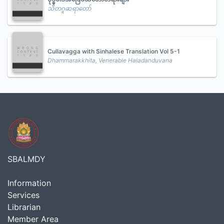
သီတဂူဆရာတော်
Cullavagga with Sinhalese Translation Vol 5-1
Dhammarakkhita, Venerable Haladanduvana
SBALMDY
Information
Services
Librarian
Member Area