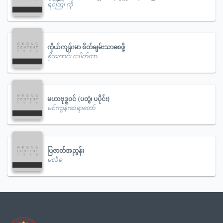
ရင်ဩ၊ ကို
ကိုယ်ကျန်းမာ စိတ်ချမ်းသာစေဖို့
စိုးအောင်၊ ဒေါက်တာ
မဟာဗုဒ္ဓဝင် (ပတွဲ၊ ပပိုင်း)
မင်းကွန်းဆရာတော်
ပြဇာတ်အညွန်း
မလိခ